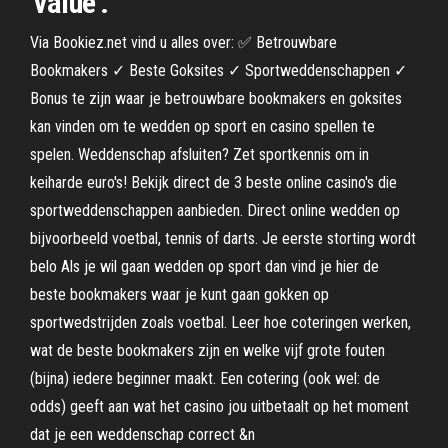
'value'.
Via Bookiez.net vind u alles over: ✅ Betrouwbare
Bookmakers ✓ Beste Goksites ✓ Sportweddenschappen ✓
Bonus te zijn waar je betrouwbare bookmakers en goksites
kan vinden om te wedden op sport en casino spellen te
spelen. Weddenschap afsluiten? Zet sportkennis om in
keiharde euro's! Bekijk direct de 3 beste online casino's die
sportweddenschappen aanbieden. Direct online wedden op
bijvoorbeeld voetbal, tennis of darts. Je eerste storting wordt
belo Als je wil gaan wedden op sport dan vind je hier de
beste bookmakers waar je kunt gaan gokken op
sportwedstrijden zoals voetbal. Leer hoe coteringen werken,
wat de beste bookmakers zijn en welke vijf grote fouten
(bijna) iedere beginner maakt. Een cotering (ook wel: de
odds) geeft aan wat het casino jou uitbetaalt op het moment
dat je een weddenschap correct &n