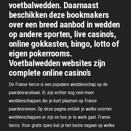
voetbalwedden. Daarnaast
beschikken deze bookmakers
over een breed aanbod in wedden
op andere sporten, live casino’s,
online gokkasten, bingo, lotto of
eigen pokerrooms.
Voetbalwedden websites zijn
complete online casino’s
De Franse tierce is een populaire weddenschap op de
paardenracebaan. Er zijn echter nog veel meer
weddenschappen die je kunt plaatsen op Franse
paardenrennen. Op deze pagina ontdek je welke soorten
weddenschappen er zijn en hoe je te werk gaat. Franse
tierce. Voor gratis spins kun je het beste nagaan op welke