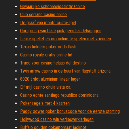
Gevaarlijke schoonheidsslotmachine
Club serrano casino online
De graaf van monte cristo-spel
Oorsprong van blackjack geen handelsruggen
Leuke spelletjes om online te spelen met vrienden
Texas holdem poker odds flush
Casino royale gratis online hd
Truco voor casino helaas del destino
Twin arrow casino in de buurt van flagstaff arizona
8020 t slot aluminium lineair lager
Elf mijl casino chula vista ca.
Casino echte santiago republica dominicana
Poker regels met 4 kaarten
Paddy power poker bonuscode voor de eerste storting
Hollywood casino win verliesverklaringen
Buffalo gouden gokautomaat jackpot