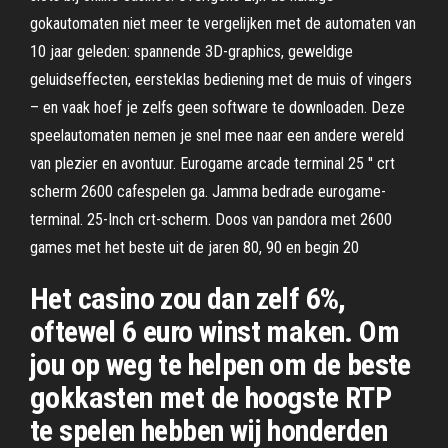
gokautomaten niet meer te vergelijken met de automaten van
10 jaar geleden: spannende 3D-graphics, geweldige
geluidseffecten, eersteklas bediening met de muis of vingers
– en vaak hoef je zelfs geen software te downloaden. Deze
speelautomaten nemen je snel mee naar een andere wereld
van plezier en avontuur. Eurogame arcade terminal 25 '' crt
scherm 2600 cafespelen ga. Jamma bedrade eurogame-
terminal. 25-Inch crt-scherm. Doos van pandora met 2600
games met het beste uit de jaren 80, 90 en begin 20
Het casino zou dan zelf 6%,
oftewel 6 euro winst maken. Om
jou op weg te helpen om de beste
gokkasten met de hoogste RTP
te spelen hebben wij honderden